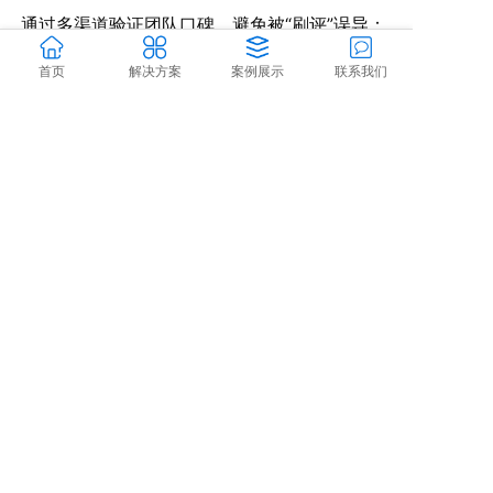
通过多渠道验证团队口碑，避免被“刷评”误导：
首页
解决方案
案例展示
联系我们
案例参考
：
标准
：要求提供3个以上完整案例（含
品牌方、投放效果、合作反馈）。
案例
：某团队为餐饮品牌拍摄的探店视
频，带动门店周客流量增长30%。
客户评价
：
标准
：查看第三方平台评价（如淘宝服
务市场、猪八戒网），重点关注“响应
速度”“修改次数”“最终效果”。
案例
：某团队在猪八戒网评分4.9/5.0，
客户评价“修改了5次仍耐心配合”。
行业认可
：
标准
：查询团队是否获得抖音官方认证
（如“抖音服务市场优质供应商”）、行
业奖项（如“金拍奖”）。