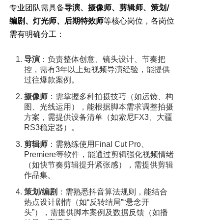
专业团队需具备
导演、摄像师、剪辑师、策划/
编剧、灯光师、后期特效师
等核心岗位，各岗位
需有明确分工：
导演
：负责整体创意、镜头设计、节奏把
控，需有3年以上短视频导演经验，能提供
过往爆款案例。
摄像师
：需掌握多种拍摄技巧（如运镜、构
图、光线运用），能根据脚本需求调整拍摄
方案，需提供设备清单（如索尼FX3、大疆
RS3稳定器）。
剪辑师
：需熟练使用Final Cut Pro、
Premiere等软件，能通过剪辑强化视频情绪
（如快节奏剪辑提升紧张感），需提供剪辑
作品集。
策划/编剧
：需熟悉抖音算法规则，能结合
热点设计剧情（如“反转结局”“悬念开
头”），需提供脚本案例及数据反馈（如播