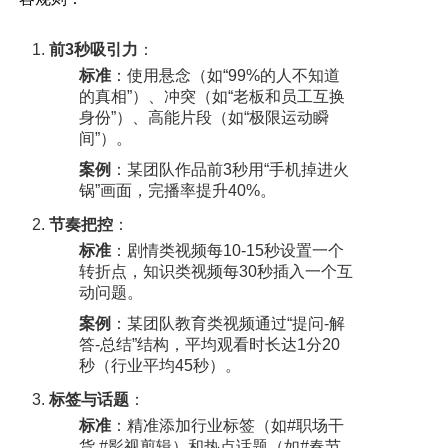
前3秒吸引力
：
标准
：使用悬念（如“99%的人不知道
的真相”）、冲突（如“老板和员工互换
身份”）、高能片段（如“极限运动瞬
间”）。
案例
：某团队作品前3秒用“手机掉进火
锅”画面，完播率提升40%。
节奏把控
：
标准
：剧情类视频每10-15秒设置一个
转折点，知识类视频每30秒插入一个互
动问题。
案例
：某团队教育类视频通过“提问-解
答-总结”结构，平均观看时长达1分20
秒（行业平均45秒）。
标签与话题
：
标准
：精准添加行业标签（如#职场干
货 #影视剪辑）和热点话题（如#春节