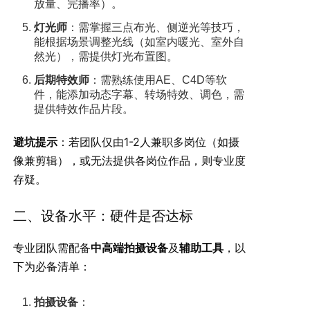
放量、完播率）。
灯光师
：需掌握三点布光、侧逆光等技巧，
能根据场景调整光线（如室内暖光、室外自
然光），需提供灯光布置图。
后期特效师
：需熟练使用AE、C4D等软
件，能添加动态字幕、转场特效、调色，需
提供特效作品片段。
避坑提示
：若团队仅由1-2人兼职多岗位（如摄
像兼剪辑），或无法提供各岗位作品，则专业度
存疑。
二、设备水平：硬件是否达标
专业团队需配备
中高端拍摄设备
及
辅助工具
，以
下为必备清单：
拍摄设备
：