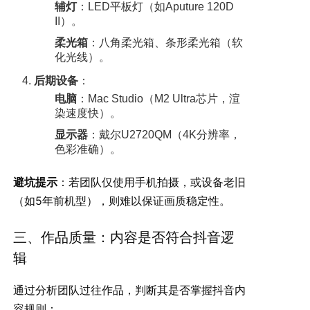
辅灯
：LED平板灯（如Aputure 120D
II）。
柔光箱
：八角柔光箱、条形柔光箱（软
化光线）。
后期设备
：
电脑
：Mac Studio（M2 Ultra芯片，渲
染速度快）。
显示器
：戴尔U2720QM（4K分辨率，
色彩准确）。
避坑提示
：若团队仅使用手机拍摄，或设备老旧
（如5年前机型），则难以保证画质稳定性。
三、作品质量：内容是否符合抖音逻
辑
通过分析团队过往作品，判断其是否掌握抖音内
容规则：